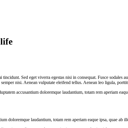
life
 tincidunt. Sed eget viverra egestas nisi in consequat. Fusce sodales au
emper nisi. Aenean vulputate eleifend tellus. Aenean leo ligula, porttit
voluptatem accusantium doloremque laudantium, totam rem aperiam eaque ip
tium doloremque laudantium, totam rem aperiam eaque ipsa, quae ab illo i