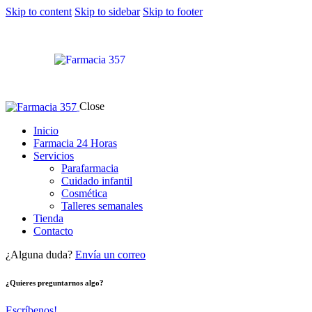
Skip to content
Skip to sidebar
Skip to footer
Close
Inicio
Farmacia 24 Horas
Servicios
Parafarmacia
Cuidado infantil
Cosmética
Talleres semanales
Tienda
Contacto
¿Alguna duda?
Envía un correo
¿Quieres preguntarnos algo?
Escríbenos!