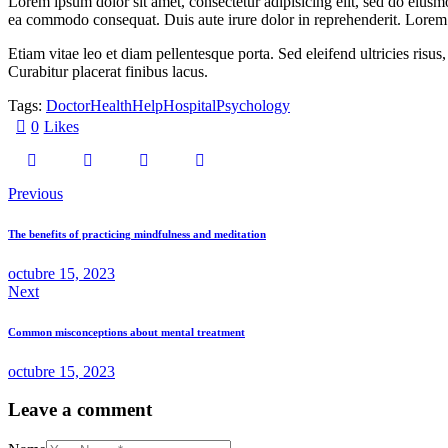
Lorem ipsum dolor sit amet, consectetur adipisicing elit, sed do eiusm
ea commodo consequat. Duis aute irure dolor in reprehenderit. Lorem i
Etiam vitae leo et diam pellentesque porta. Sed eleifend ultricies ri
Curabitur placerat finibus lacus.
Tags:
Doctor
Health
Help
Hospital
Psychology
0
Likes
Previous
The benefits of practicing mindfulness and meditation
octubre 15, 2023
Next
Common misconceptions about mental treatment
octubre 15, 2023
Leave a comment