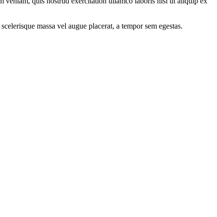
 veniam, quis nostrud exercitation ullamco laboris nisi ut aliquip ex
 scelerisque massa vel augue placerat, a tempor sem egestas.