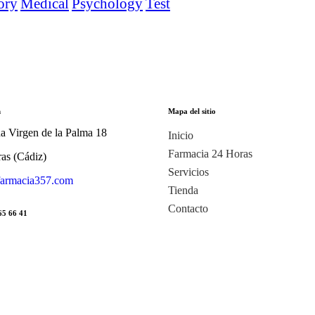
ory
Medical
Psychology
Test
n
Mapa del sitio
a Virgen de la Palma 18
Inicio
Farmacia 24 Horas
ras (Cádiz)
Servicios
armacia357.com
Tienda
Contacto
65 66 41