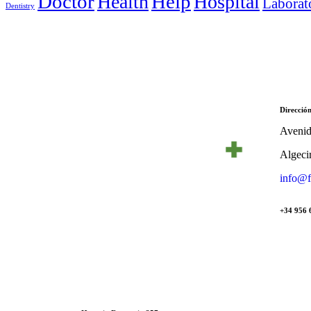
Doctor
Help
Health
Hospital
Laborat
Dentistry
Direcció
Avenid
Algeci
info@f
+34 956 