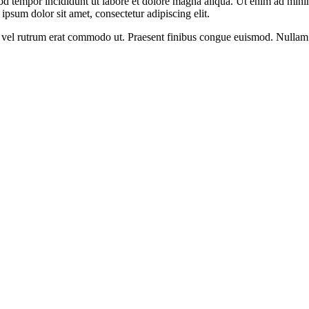
od tempor incididunt ut labore et dolore magna aliqua. Ut enim ad minim
psum dolor sit amet, consectetur adipiscing elit.
sus, vel rutrum erat commodo ut. Praesent finibus congue euismod. Nullam