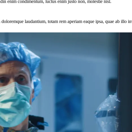
tudin enim condimentum, luctus enim justo non, molestie nisl.
 doloremque laudantium, totam rem aperiam eaque ipsa, quae ab illo inven