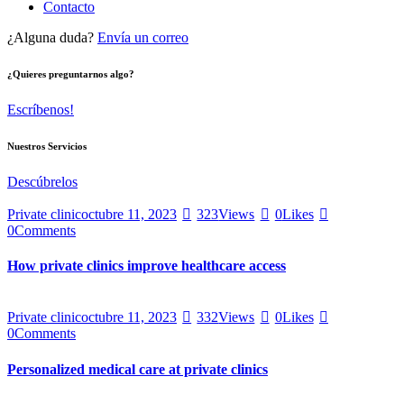
Contacto
¿Alguna duda?
Envía un correo
¿Quieres preguntarnos algo?
Escríbenos!
Nuestros Servicios
Descúbrelos
Private clinic
octubre 11, 2023
323
Views
0
Likes
0
Comments
How private clinics improve healthcare access
Private clinic
octubre 11, 2023
332
Views
0
Likes
0
Comments
Personalized medical care at private clinics