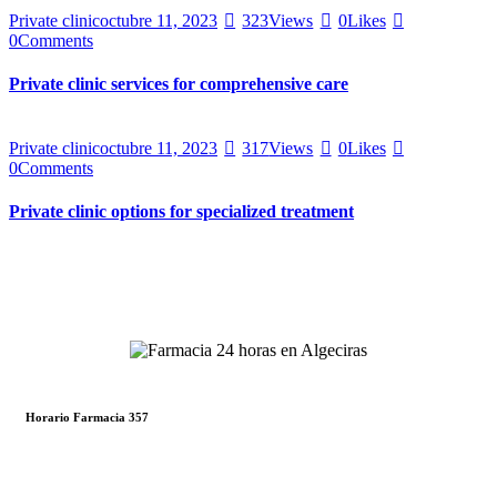
Private clinic
octubre 11, 2023
323
Views
0
Likes
0
Comments
Private clinic services for comprehensive care
Private clinic
octubre 11, 2023
317
Views
0
Likes
0
Comments
Private clinic options for specialized treatment
Horario Farmacia 357