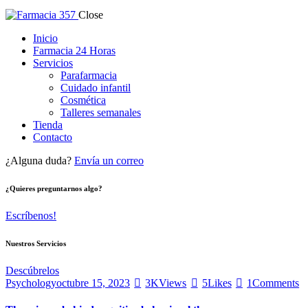
Close
Inicio
Farmacia 24 Horas
Servicios
Parafarmacia
Cuidado infantil
Cosmética
Talleres semanales
Tienda
Contacto
¿Alguna duda?
Envía un correo
¿Quieres preguntarnos algo?
Escríbenos!
Nuestros Servicios
Descúbrelos
Psychology
octubre 15, 2023
3K
Views
5
Likes
1
Comments