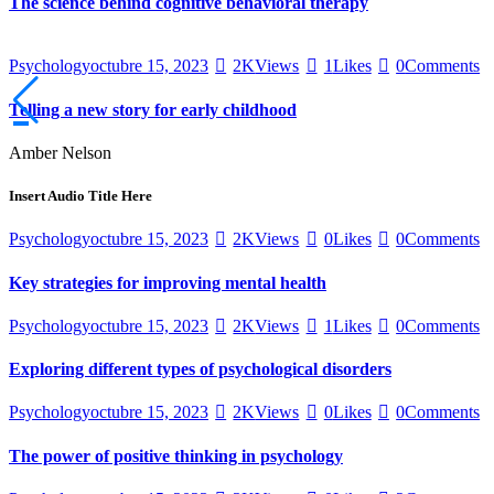
The science behind cognitive behavioral therapy
Psychology
octubre 15, 2023
2K
Views
1
Likes
0
Comments
Telling a new story for early childhood
Amber Nelson
Insert Audio Title Here
Psychology
octubre 15, 2023
2K
Views
0
Likes
0
Comments
Key strategies for improving mental health
Psychology
octubre 15, 2023
2K
Views
1
Likes
0
Comments
Exploring different types of psychological disorders
Psychology
octubre 15, 2023
2K
Views
0
Likes
0
Comments
The power of positive thinking in psychology