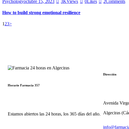
Psychology
octubre 15, 2023
3K
Views
0
Likes
2
Comments
How to build strong emotional resilience
1
2
3
>
Dirección
Horario Farmacia 357
Avenida Virge
Algeciras (Cá
Estamos abiertos las 24 horas, los 365 días del año.
info@farmaci