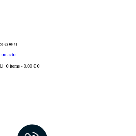
56 65 66 41
Contacto
0 items
-
0.00 €
0