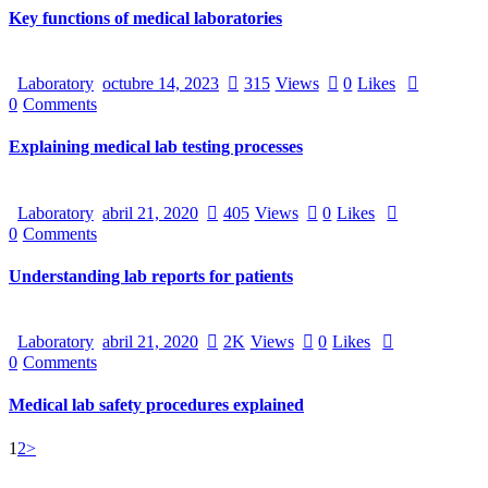
Key functions of medical laboratories
Laboratory
octubre 14, 2023
315
Views
0
Likes
0
Comments
Explaining medical lab testing processes
Laboratory
abril 21, 2020
405
Views
0
Likes
0
Comments
Understanding lab reports for patients
Laboratory
abril 21, 2020
2K
Views
0
Likes
0
Comments
Medical lab safety procedures explained
Paginación
Page
Page
1
2
>
de