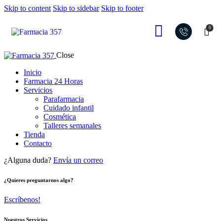
Skip to content
Skip to sidebar
Skip to footer
0
Close
Inicio
Farmacia 24 Horas
Servicios
Parafarmacia
Cuidado infantil
Cosmética
Talleres semanales
Tienda
Contacto
¿Alguna duda?
Envía un correo
¿Quieres preguntarnos algo?
Escríbenos!
Nuestros Servicios