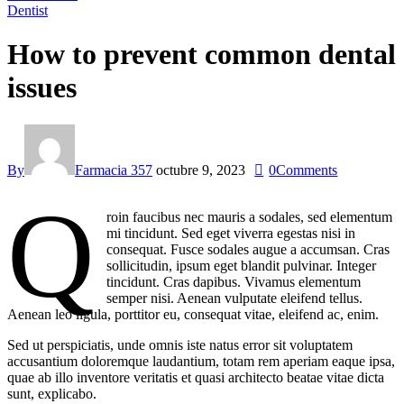
Dentist
How to prevent common dental
issues
By
Farmacia 357
octubre 9, 2023
0
Comments
Q
roin faucibus nec mauris a sodales, sed elementum
mi tincidunt. Sed eget viverra egestas nisi in
consequat. Fusce sodales augue a accumsan. Cras
sollicitudin, ipsum eget blandit pulvinar. Integer
tincidunt. Cras dapibus. Vivamus elementum
semper nisi. Aenean vulputate eleifend tellus.
Aenean leo ligula, porttitor eu, consequat vitae, eleifend ac, enim.
Sed ut perspiciatis, unde omnis iste natus error sit voluptatem
accusantium doloremque laudantium, totam rem aperiam eaque ipsa,
quae ab illo inventore veritatis et quasi architecto beatae vitae dicta
sunt, explicabo.