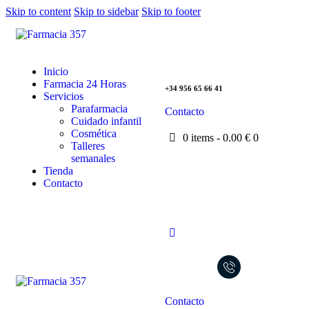
Skip to content
Skip to sidebar
Skip to footer
Inicio
Farmacia 24 Horas
+34 956 65 66 41
Servicios
Parafarmacia
Contacto
Cuidado infantil
Cosmética
0 items
-
0.00 €
0
Talleres
semanales
Tienda
Contacto
Contacto