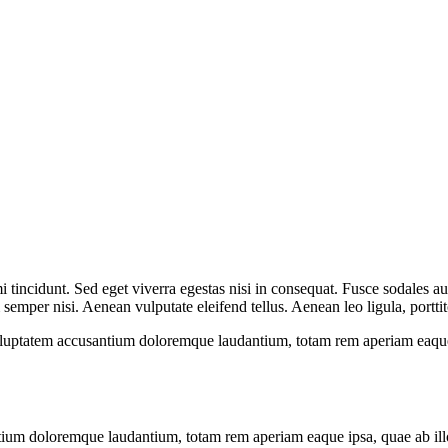
 tincidunt. Sed eget viverra egestas nisi in consequat. Fusce sodales au
emper nisi. Aenean vulputate eleifend tellus. Aenean leo ligula, porttit
voluptatem accusantium doloremque laudantium, totam rem aperiam eaque ip
tium doloremque laudantium, totam rem aperiam eaque ipsa, quae ab illo i