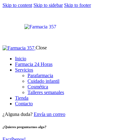
Skip to content
Skip to sidebar
Skip to footer
Close
Inicio
Farmacia 24 Horas
Servicios
Parafarmacia
Cuidado infantil
Cosmética
Talleres semanales
Tienda
Contacto
¿Alguna duda?
Envía un correo
¿Quieres preguntarnos algo?
Escríbenos!