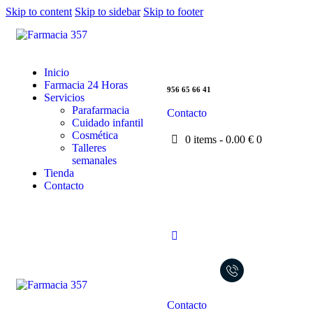
Skip to content
Skip to sidebar
Skip to footer
Inicio
Farmacia 24 Horas
956 65 66 41
Servicios
Parafarmacia
Contacto
Cuidado infantil
Cosmética
0 items
-
0.00 €
0
Talleres
semanales
Tienda
Contacto
Contacto