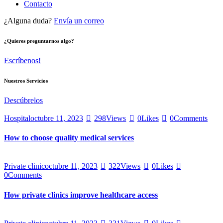
Contacto
¿Alguna duda?
Envía un correo
¿Quieres preguntarnos algo?
Escríbenos!
Nuestros Servicios
Descúbrelos
Hospital
octubre 11, 2023
298
Views
0
Likes
0
Comments
How to choose quality medical services
Private clinic
octubre 11, 2023
322
Views
0
Likes
0
Comments
How private clinics improve healthcare access