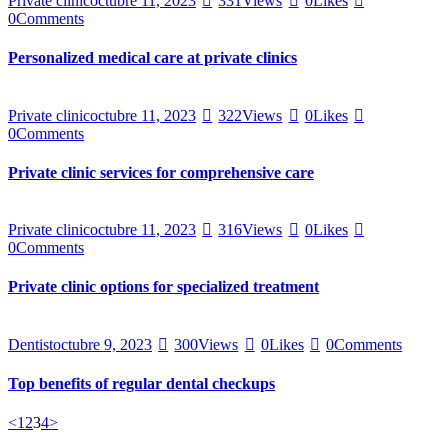
Private clinic
octubre 11, 2023
331
Views
0
Likes
0
Comments
Personalized medical care at private clinics
Private clinic
octubre 11, 2023
322
Views
0
Likes
0
Comments
Private clinic services for comprehensive care
Private clinic
octubre 11, 2023
316
Views
0
Likes
0
Comments
Private clinic options for specialized treatment
Dentist
octubre 9, 2023
300
Views
0
Likes
0
Comments
Top benefits of regular dental checkups
<
1
2
3
4
>